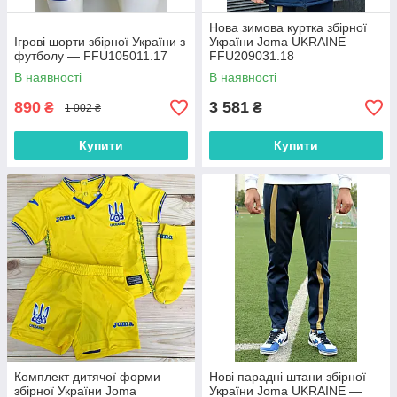
Нова зимова куртка збірної
Ігрові шорти збірної України з
України Joma UKRAINE —
футболу — FFU105011.17
FFU209031.18
В наявності
В наявності
890
3 581
₴
₴
1 002 ₴
Купити
Купити
Комплект дитячої форми
Нові парадні штани збірної
збірної України Joma
України Joma UKRAINE —