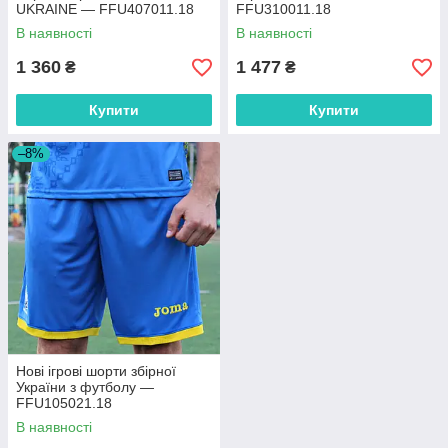
UKRAINE — FFU407011.18
FFU310011.18
В наявності
В наявності
1 360
1 477
₴
₴
Купити
Купити
–8%
Нові ігрові шорти збірної
України з футболу —
FFU105021.18
В наявності