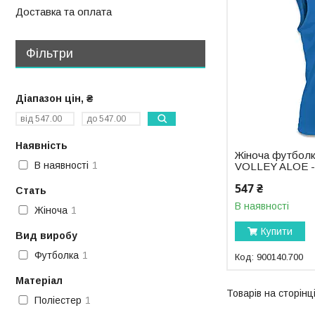
Доставка та оплата
Фільтри
Діапазон цін, ₴
Наявність
Жіноча футболк
В наявності
1
VOLLEY ALOE - 
547 ₴
Стать
В наявності
Жіноча
1
Купити
Вид виробу
Футболка
1
900140.700
Матеріал
Поліестер
1