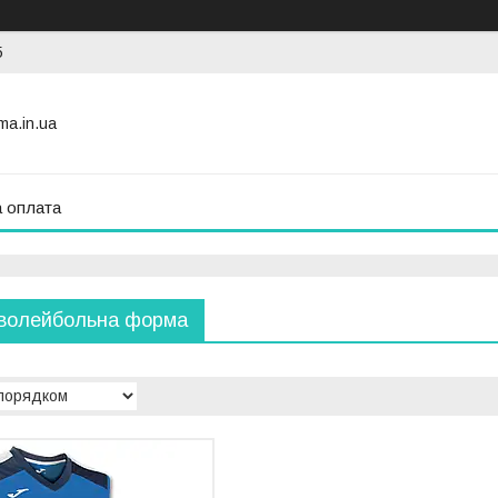
5
ma.in.ua
а оплата
волейбольна форма