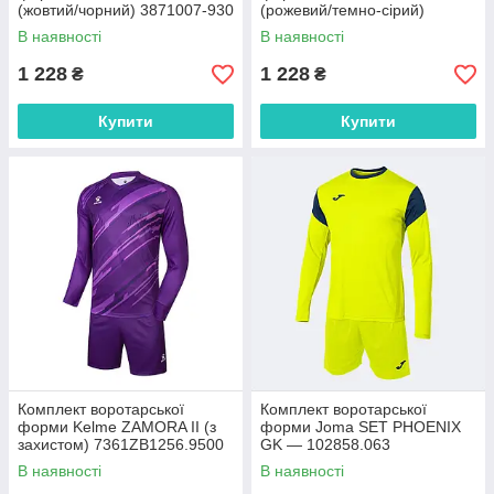
(жовтий/чорний) 3871007-930
(рожевий/темно-сірий)
3871007-997
В наявності
В наявності
1 228
1 228
₴
₴
Купити
Купити
Комплект воротарської
Комплект воротарської
форми Kelme ZAMORA II (з
форми Joma SET PHOENIX
захистом) 7361ZB1256.9500
GK — 102858.063
В наявності
В наявності