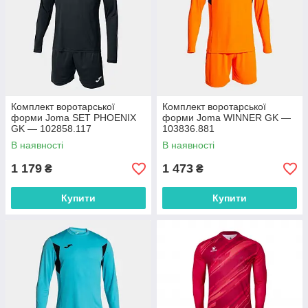
Комплект воротарської
Комплект воротарської
форми Joma SET PHOENIX
форми Joma WINNER GK —
GK — 102858.117
103836.881
В наявності
В наявності
1 179
1 473
₴
₴
Купити
Купити