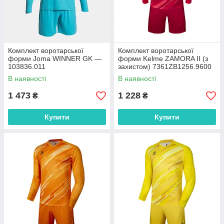
Комплект воротарської
Комплект воротарської
форми Joma WINNER GK —
форми Kelme ZAMORA II (з
103836.011
захистом) 7361ZB1256.9600
В наявності
В наявності
1 473
1 228
₴
₴
Купити
Купити