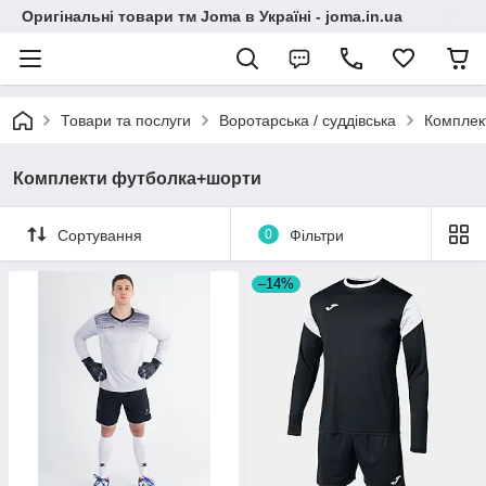
Оригінальні товари тм Joma в Україні - joma.in.ua
Товари та послуги
Воротарська / суддівська
Комплек
Комплекти футболка+шорти
Сортування
0
Фільтри
–14%