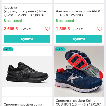
Кросівки
(водовідштовхувальні) Nike
Чоловічі кросівки Joma ARGO
Quest 3 Shield — CQ8894-
— RARGOW2203
001
В наявності
В наявності
2 695
1 895
₴
₴
3 249 ₴
2 144 ₴
Купити
Купити
–26%
–38%
Спортивні кросівки Kelme
Спортивні кросівки Joma
CUSHION 1.0 — 46.949.0107