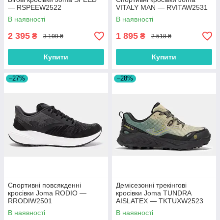
— RSPEEW2522
VITALY MAN — RVITAW2531
В наявності
В наявності
2 395
1 895
₴
₴
3 199 ₴
2 518 ₴
Купити
Купити
–27%
–28%
Спортивні повсякденні
Демісезонні трекінгові
кросівки Joma RODIO —
кросівки Joma TUNDRA
RRODIW2501
AISLATEX — TKTUXW2523
В наявності
В наявності