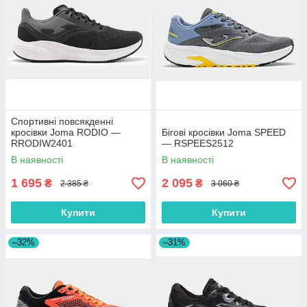
Спортивні повсякденні
кросівки Joma RODIO —
Бігові кросівки Joma SPEED
RRODIW2401
— RSPEES2512
В наявності
В наявності
1 695
2 095
₴
₴
2 385 ₴
3 060 ₴
Купити
Купити
–32%
–31%