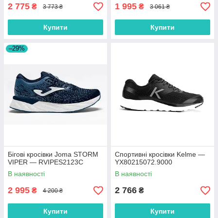
2 775
1 995
₴
₴
3 773 ₴
3 061 ₴
Купити
Купити
–29%
Бігові кросівки Joma STORM
Спортивні кросівки Kelme —
VIPER — RVIPES2123C
YX80215072.9000
В наявності
В наявності
2 995
2 766
₴
₴
4 200 ₴
Купити
Купити