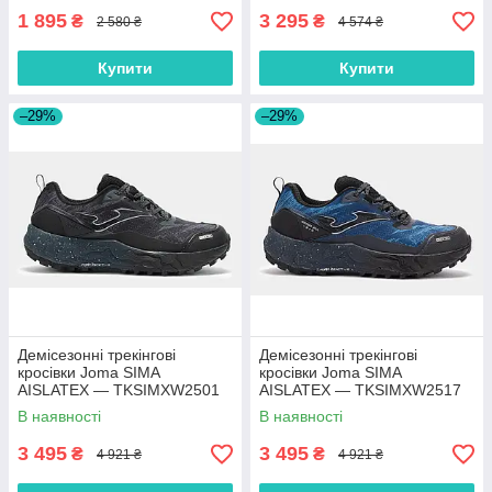
1 895
3 295
₴
₴
2 580 ₴
4 574 ₴
Купити
Купити
–29%
–29%
Демісезонні трекінгові
Демісезонні трекінгові
кросівки Joma SIMA
кросівки Joma SIMA
AISLATEX — TKSIMXW2501
AISLATEX — TKSIMXW2517
В наявності
В наявності
3 495
3 495
₴
₴
4 921 ₴
4 921 ₴