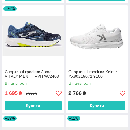
–26%
Спортивні кросівки Joma
Спортивні кросівки Kelme —
VITALY MEN — RVITAW2403
YX80215072.9100
В наявності
В наявності
1 695
2 766
₴
₴
2 306 ₴
Купити
Купити
–29%
–32%