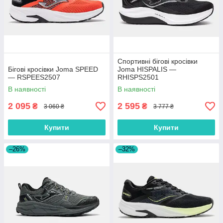
Спортивні бігові кросівки
Бігові кросівки Joma SPEED
Joma HISPALIS —
— RSPEES2507
RHISPS2501
В наявності
В наявності
2 095
2 595
₴
₴
3 060 ₴
3 777 ₴
Купити
Купити
–26%
–32%