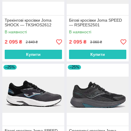
Трекінгові кросівки Joma
Бігові кросівки Joma SPEED
SHOCK — TKSHOS2612
— RSPEES2501
В наявності
В наявності
2 095
2 095
₴
₴
2 849 ₴
3 060 ₴
Купити
Купити
–25%
–25%
Бігові кросівки Joma SPEED
Спортивні кросівки Joma