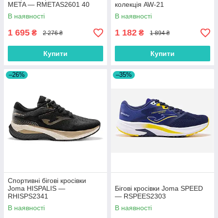
META — RMETAS2601 40
колекція AW-21
В наявності
В наявності
1 695
1 182
₴
₴
2 276 ₴
1 894 ₴
Купити
Купити
–26%
–35%
Спортивні бігові кросівки
Joma HISPALIS —
Бігові кросівки Joma SPEED
RHISPS2341
— RSPEES2303
В наявності
В наявності