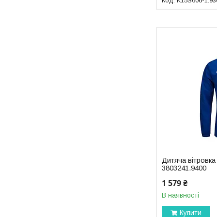
K15S606-1.93
Дитяча вітровка
3803241.9400
1 579 ₴
В наявності
Купити