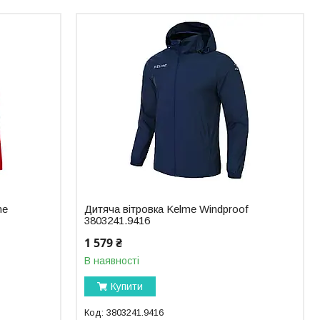
me
Дитяча вітровка Kelme Windproof
3803241.9416
1 579 ₴
В наявності
Купити
3803241.9416