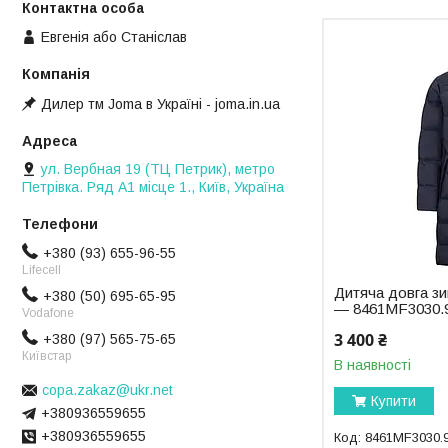
Евгенія або Станіслав
Дилер тм Joma в Україні - joma.in.ua
ул. Вербная 19 (ТЦ Петрик), метро
Петрівка. Ряд А1 місце 1., Київ, Україна
+380 (93) 655-96-55
Lifecell
Дитяча довга зи
+380 (50) 695-65-95
— 8461MF3030.
Vodafone
3 400 ₴
+380 (97) 565-75-65
Київстар
В наявності
copa.zakaz@ukr.net
Купити
+380936559655
+380936559655
8461MF3030.