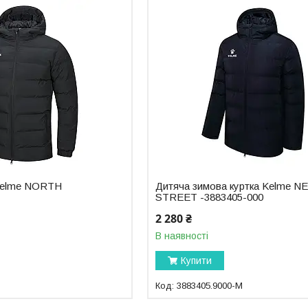
 Kelme NORTH
Дитяча зимова куртка Kelme N
STREET -3883405-000
2 280 ₴
В наявності
Купити
3883405.9000-М