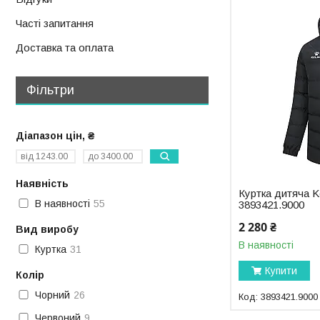
Часті запитання
Доставка та оплата
Фільтри
Діапазон цін, ₴
Наявність
Куртка дитяча
В наявності
55
3893421.9000
2 280 ₴
Вид виробу
В наявності
Куртка
31
Купити
Колір
Чорний
26
3893421.9000
Червоний
9