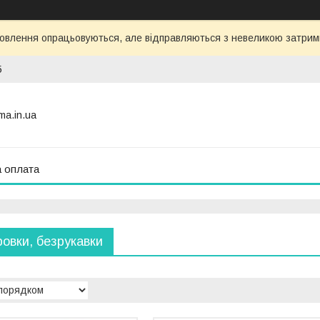
овлення опрацьовуються, але відправляються з невеликою затримко
5
ma.in.ua
а оплата
ровки, безрукавки