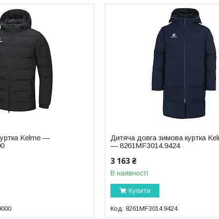
куртка Kelme —
Дитяча довга зимова куртка Ke
00
— 8261MF3014.9424
3 163 ₴
В наявності
Купити
9000
8261MF3014.9424