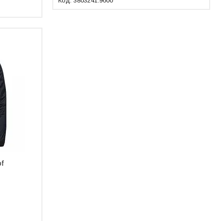
3803241.9600
of