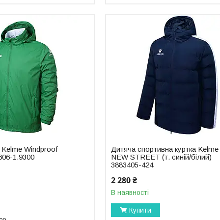
 Kelme Windproof
Дитяча спортивна куртка Kelme
606-1.9300
NEW STREET (т. синій/білий)
3883405-424
2 280 ₴
В наявності
Купити