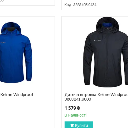
00
3883405.9424
 Kelme Windproof
Дитяча вітровка Kelme Windpro
3803241.9000
1 579 ₴
В наявності
Купити