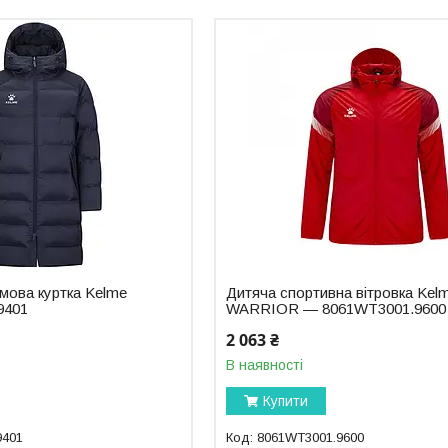
мова куртка Kelme
Дитяча спортивна вітровка Kel
9401
WARRIOR — 8061WT3001.9600
2 063 ₴
В наявності
Купити
9401
8061WT3001.9600