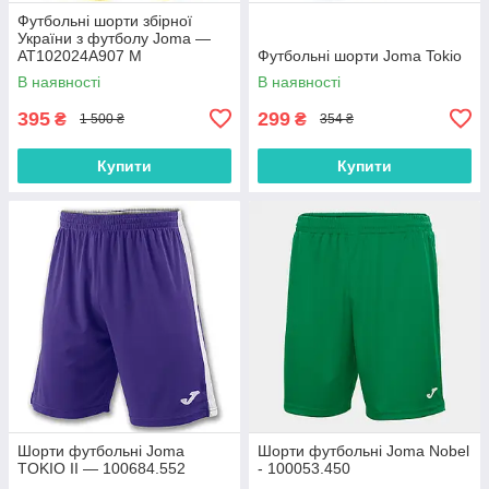
Футбольні шорти збірної
України з футболу Joma —
AT102024A907 M
Футбольні шорти Joma Tokio
В наявності
В наявності
395
299
₴
₴
1 500 ₴
354 ₴
Купити
Купити
Шорти футбольні Joma
Шорти футбольні Joma Nobel
TOKIO II — 100684.552
- 100053.450