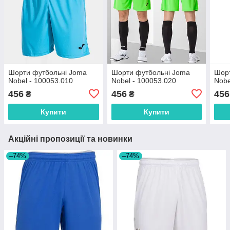
Шорти футбольні Joma
Шорти футбольні Joma
Шорт
Nobel - 100053.010
Nobel - 100053.020
Nobe
456
456
456
₴
₴
Купити
Купити
Акційні пропозиції та новинки
–74%
–74%