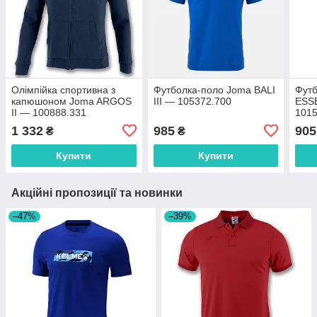
Олімпійка спортивна з
Футболка-поло Joma BALI
Футб
капюшоном Joma ARGOS
III — 105372.700
ESSE
II — 100888.331
1015
1 332
985
905
₴
₴
Купити
Купити
Акційні пропозиції та новинки
–47%
–39%