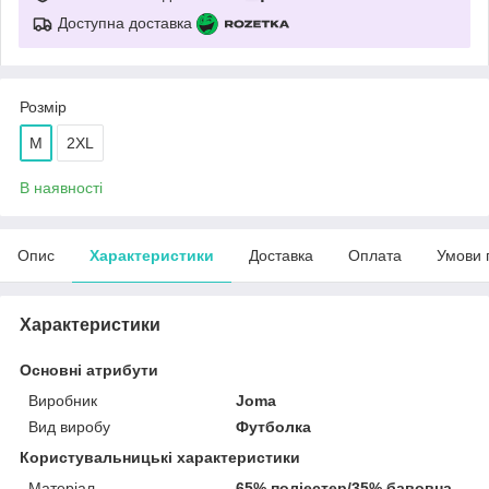
Доступна доставка
Розмір
M
2XL
В наявності
Опис
Характеристики
Доставка
Оплата
Умови 
Характеристики
Основні атрибути
Виробник
Joma
Вид виробу
Футболка
Користувальницькі характеристики
Матеріал
65% поліестер/35% бавовна