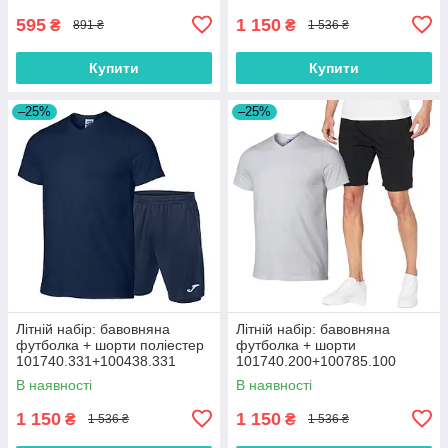
595
1 150
₴
₴
891 ₴
1 536 ₴
Купити
Купити
–25%
–25%
Літній набір: бавовняна
Літній набір: бавовняна
футболка + шорти поліестер
футболка + шорти
101740.331+100438.331
101740.200+100785.100
В наявності
В наявності
1 150
1 150
₴
₴
1 536 ₴
1 536 ₴