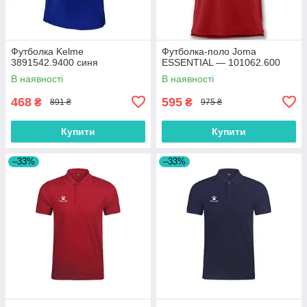
Футболка Kelme
Футболка-поло Joma
3891542.9400 синя
ESSENTIAL — 101062.600
В наявності
В наявності
468
595
₴
₴
891 ₴
975 ₴
Купити
Купити
–33%
–33%