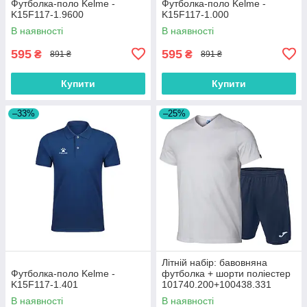
Футболка-поло Kelme -
Футболка-поло Kelme -
K15F117-1.9600
K15F117-1.000
В наявності
В наявності
595
595
₴
₴
891 ₴
891 ₴
Купити
Купити
–33%
–25%
Літній набір: бавовняна
Футболка-поло Kelme -
футболка + шорти поліестер
K15F117-1.401
101740.200+100438.331
В наявності
В наявності