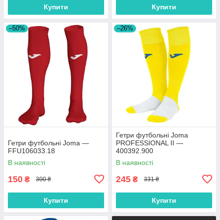
Купити
Купити
–50%
–26%
Гетри футбольні Joma
Гетри футбольні Joma —
PROFESSIONAL II —
FFU106033.18
400392.900
В наявності
В наявності
150
245
₴
₴
300 ₴
331 ₴
Купити
Купити