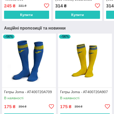
245
314
314
₴
₴
331 ₴
Купити
Купити
Акційні пропозиції та новинки
–56%
–56%
Гетры Joma - AT400720A709
Гетры Joma - AT400720A907
В наявності
В наявності
175
175
₴
₴
394 ₴
394 ₴