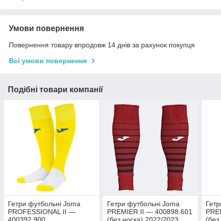
Умови повернення
Повернення товару впродовж 14 днів за рахунок покупця
Всі умови повернення
Подібні товари компанії
Гетри футбольні Joma
Гетри футбольні Joma
Гетр
PROFESSIONAL II —
PREMIER II — 400898.601
PREM
400392.900
(без носка) 2022/2023
(без