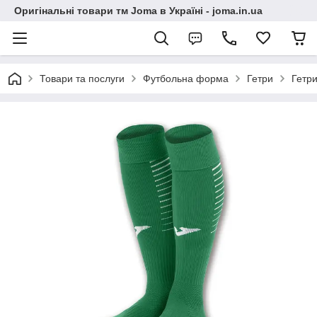
Оригінальні товари тм Joma в Україні - joma.in.ua
Товари та послуги
Футбольна форма
Гетри
Гетр