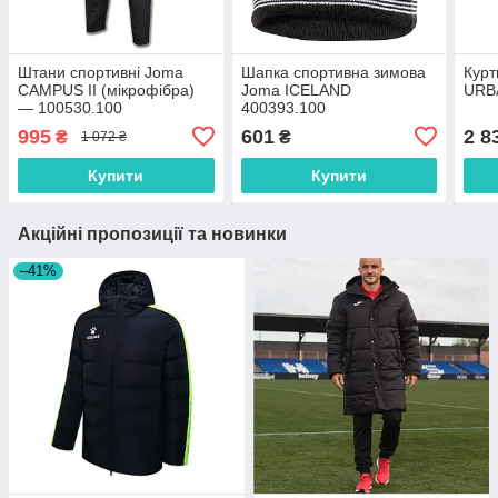
Штани спортивні Joma
Шапка спортивна зимова
Курт
CAMPUS II (мікрофібра)
Joma ICELAND
URB
— 100530.100
400393.100
995
601
2 8
₴
₴
1 072 ₴
Купити
Купити
Акційні пропозиції та новинки
–41%