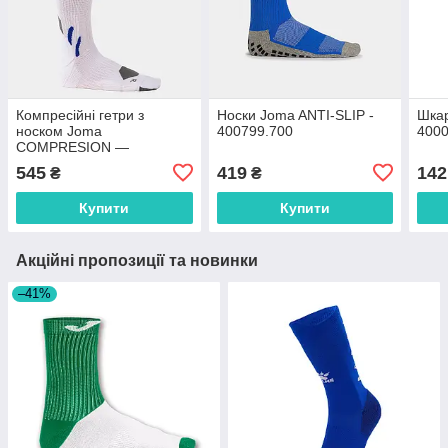
Компресійні гетри з
Носки Joma ANTI-SLIP -
Шка
носком Joma
400799.700
400
COMPRESION —
400288.200
545
419
142
₴
₴
Купити
Купити
Акційні пропозиції та новинки
–41%