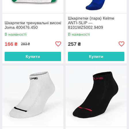
Шкарпетки (пара) Kelme
Шкарпетки тренувальні високі
ANTI-SLIP —
Joma 400476.450
8101WZ5002.9409
В наявності
В наявності
166
257
₴
₴
283 ₴
Купити
Купити