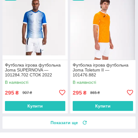
Футболка ігрова футбольна
Футболка ігрова футбольна
Joma SUPERNOVA —
Joma Toletum II —
101284.702 СТОК 2022
101476.882
В наявності
В наявності
295
295
₴
₴
907 ₴
865 ₴
Купити
Купити
Показати ще