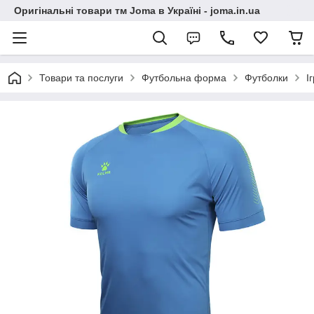
Оригінальні товари тм Joma в Україні - joma.in.ua
Товари та послуги
Футбольна форма
Футболки
І