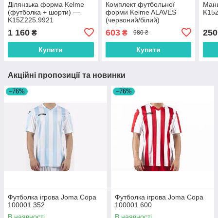
Ділянзька форма Kelme
Комплект футбольної
Мани
(футболка + шорти) —
форми Kelme ALAVES
K15
K15Z225.9921
(червоний/білий)
K15Z212-610
1 160
603
250
₴
₴
980 ₴
Купити
Купити
Акційні пропозиції та новинки
–76%
–76%
Футболка ігрова Joma Copa
Футболка ігрова Joma Copa
100001.352
100001.600
В наявності
В наявності