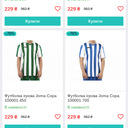
229
229
₴
₴
962 ₴
962 ₴
Купити
Купити
–76%
–76%
Футболка ігрова Joma Copa
Футболка ігрова Joma Copa
100001.450
100001.700
В наявності
В наявності
229
229
₴
₴
962 ₴
962 ₴