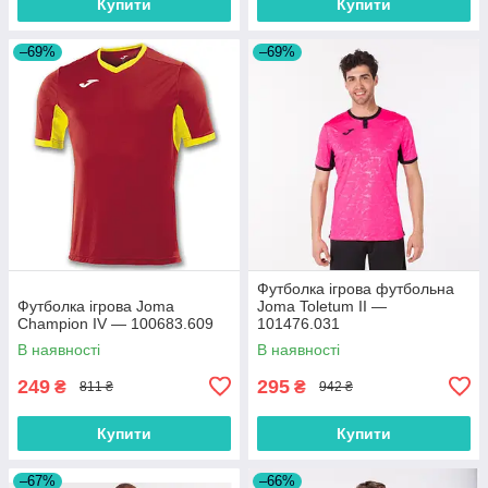
Купити
Купити
–69%
–69%
Футболка ігрова футбольна
Футболка ігрова Joma
Joma Toletum II —
Champion IV — 100683.609
101476.031
В наявності
В наявності
249
295
₴
₴
811 ₴
942 ₴
Купити
Купити
–67%
–66%