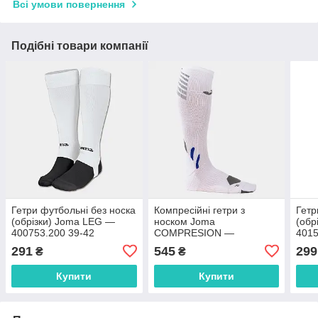
Всі умови повернення
Подібні товари компанії
Гетри футбольні без носка
Компресійні гетри з
Гетр
(обрізки) Joma LEG —
носком Joma
(обр
400753.200 39-42
COMPRESION —
4015
400288.200
291
545
299
₴
₴
Купити
Купити