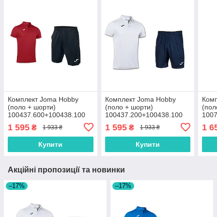
Комплект Joma Hobby
Комплект Joma Hobby
Комп
(поло + шорти)
(поло + шорти)
(пол
100437.600+100438.100
100437.200+100438.100
1007
2XL
1 595
1 595
1 6
₴
₴
1 933 ₴
1 933 ₴
Купити
Купити
Акційні пропозиції та новинки
–17%
–17%