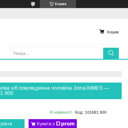
Кошик
Кошик
лка х/б повсякденна чоловіча Joma NIMES —
1.900
В наявності
Код:
101681.900
упити
Купити з