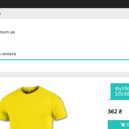
5
ma.in.ua
а оплата
Футбо
10168
362 ₴
К