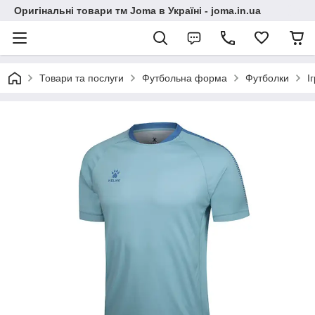
Оригінальні товари тм Joma в Україні - joma.in.ua
Товари та послуги
Футбольна форма
Футболки
І