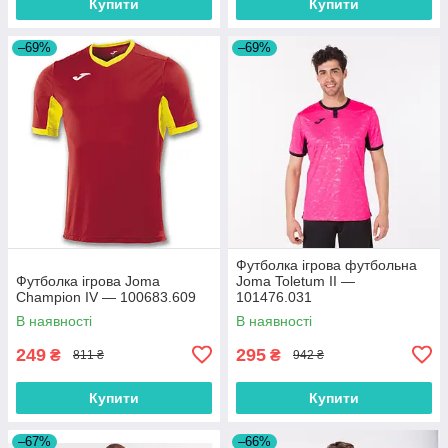
Купити
Купити
–69%
–69%
Футболка ігрова футбольна
Футболка ігрова Joma
Joma Toletum II —
Champion IV — 100683.609
101476.031
В наявності
В наявності
249
295
₴
₴
811 ₴
942 ₴
Купити
Купити
–67%
–66%