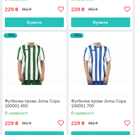
229
229
₴
₴
962 ₴
962 ₴
Купити
Купити
–76%
–76%
Футболка ігрова Joma Copa
Футболка ігрова Joma Copa
100001.450
100001.700
В наявності
В наявності
229
229
₴
₴
962 ₴
962 ₴