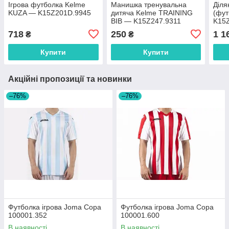
Ігрова футболка Kelme
Манишка тренувальна
Діля
KUZA — K15Z201D.9945
дитяча Kelme TRAINING
(фут
BIB — K15Z247.9311
K15
718
250
1 1
₴
₴
Купити
Купити
Акційні пропозиції та новинки
–76%
–76%
Футболка ігрова Joma Copa
Футболка ігрова Joma Copa
100001.352
100001.600
В наявності
В наявності