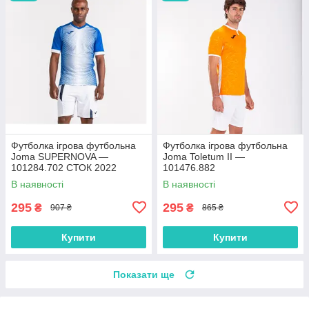
Футболка ігрова футбольна
Футболка ігрова футбольна
Joma SUPERNOVA —
Joma Toletum II —
101284.702 СТОК 2022
101476.882
В наявності
В наявності
295
295
₴
₴
907 ₴
865 ₴
Купити
Купити
Показати ще