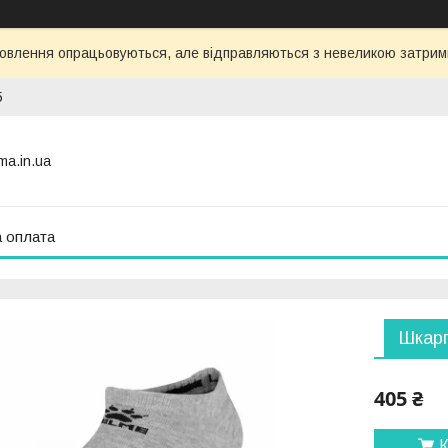
овлення опрацьовуються, але відправляються з невеликою затримко
5
ma.in.ua
а оплата
Шкарп
405 ₴
К