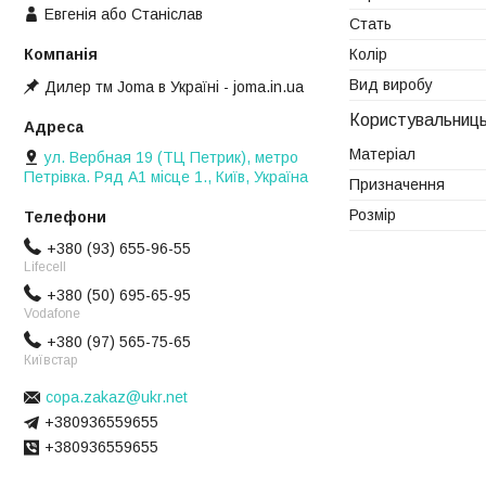
Евгенія або Станіслав
Стать
Колір
Вид виробу
Дилер тм Joma в Україні - joma.in.ua
Користувальниць
Матеріал
ул. Вербная 19 (ТЦ Петрик), метро
Петрівка. Ряд А1 місце 1., Київ, Україна
Призначення
Розмір
+380 (93) 655-96-55
Lifecell
+380 (50) 695-65-95
Vodafone
+380 (97) 565-75-65
Київстар
copa.zakaz@ukr.net
+380936559655
+380936559655