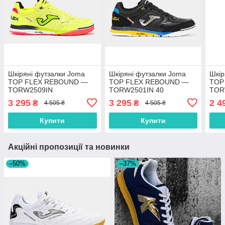
Шкіряні футзалки Joma
Шкіряні футзалки Joma
Шкір
TOP FLEX REBOUND —
TOP FLEX REBOUND —
TOP
TORW2509IN
TORW2501IN 40
TOR
3 295
3 295
2 4
₴
₴
4 505 ₴
4 505 ₴
Купити
Купити
Акційні пропозиції та новинки
–50%
–37%