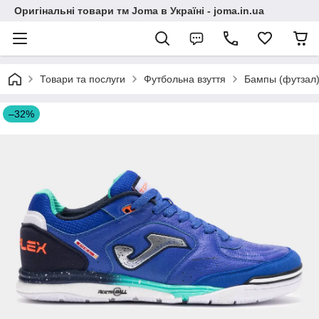
Оригінальні товари тм Joma в Україні - joma.in.ua
Товари та послуги
Футбольна взуття
Бампы (футзал
–32%