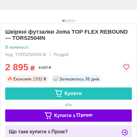
Шкіряні футзалки Joma TOP FLEX REBOUND
— TORS2504IN
В наявності
Код: TORS2504IN-М
Роздріб
2 895
₴
4 227 ₴
Економія
1332 ₴
Залишилось
38 днів
Купити
або
Купити з
Що таке купити з Пром?