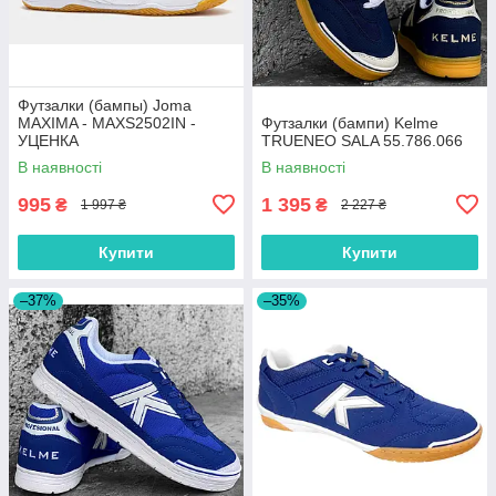
Футзалки (бампы) Joma
MAXIMA - MAXS2502IN -
Футзалки (бампи) Kelme
УЦЕНКА
TRUENEO SALA 55.786.066
В наявності
В наявності
995
1 395
₴
₴
1 997 ₴
2 227 ₴
Купити
Купити
–37%
–35%