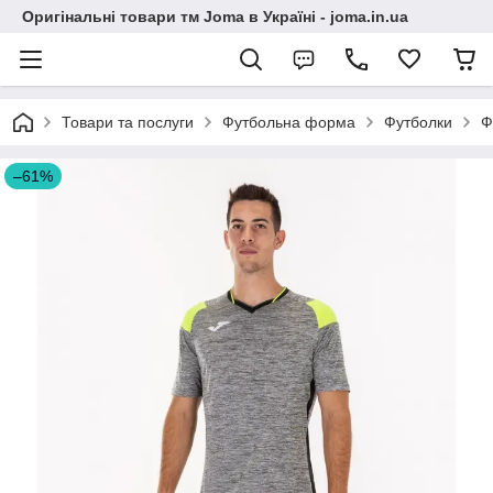
Оригінальні товари тм Joma в Україні - joma.in.ua
Товари та послуги
Футбольна форма
Футболки
Ф
–61%