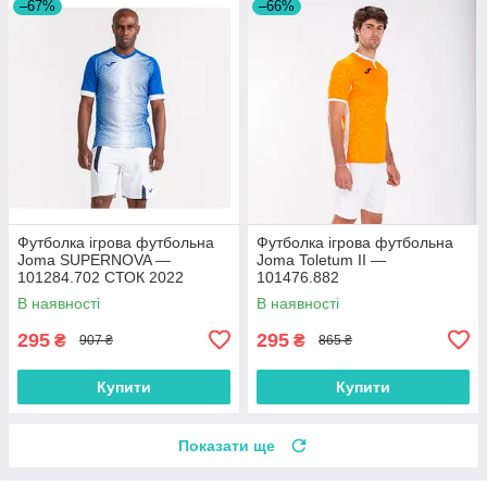
–67%
–66%
Футболка ігрова футбольна
Футболка ігрова футбольна
Joma SUPERNOVA —
Joma Toletum II —
101284.702 СТОК 2022
101476.882
В наявності
В наявності
295
295
₴
₴
907 ₴
865 ₴
Купити
Купити
Показати ще