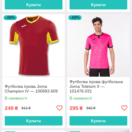
Купити
Купити
–69%
–69%
Футболка ігрова футбольна
Футболка ігрова Joma
Joma Toletum II —
Champion IV — 100683.609
101476.031
В наявності
В наявності
249
295
₴
₴
811 ₴
942 ₴
Купити
Купити