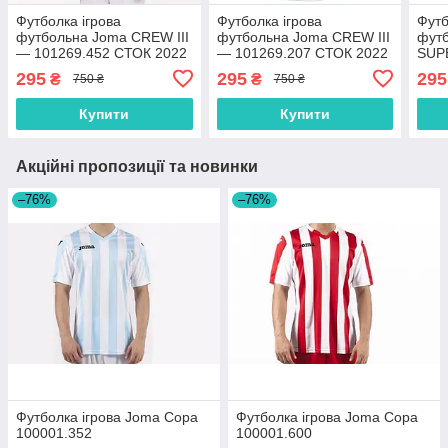
Футболка ігрова
Футболка ігрова
Футб
футбольна Joma CREW III
футбольна Joma CREW III
фут
— 101269.452 СТОК 2022
— 101269.207 СТОК 2022
SUP
1012
295
295
295
₴
₴
750 ₴
750 ₴
Купити
Купити
Акційні пропозиції та новинки
–76%
–76%
Футболка ігрова Joma Copa
Футболка ігрова Joma Copa
100001.352
100001.600