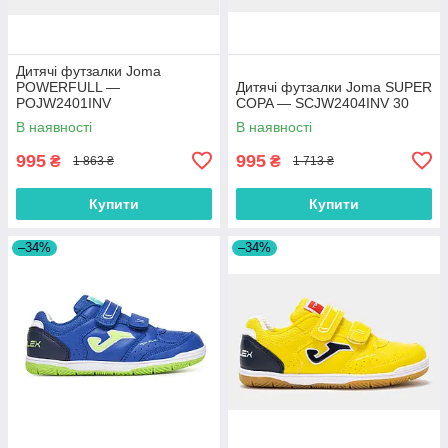
Дитячі футзалки Joma
POWERFULL —
Дитячі футзалки Joma SUPER
POJW2401INV
COPA — SCJW2404INV 30
В наявності
В наявності
995
995
₴
₴
1 863 ₴
1 713 ₴
Купити
Купити
–34%
–34%