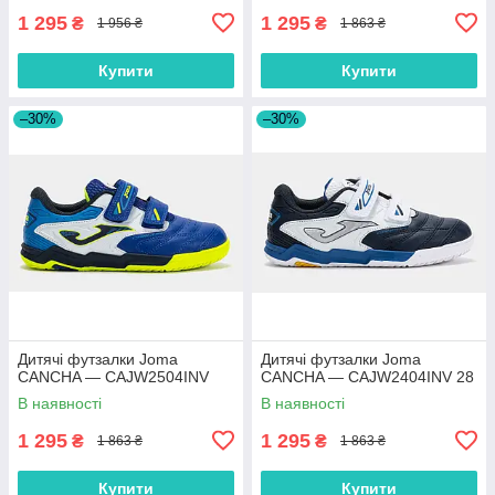
1 295
1 295
₴
₴
1 956 ₴
1 863 ₴
Купити
Купити
–30%
–30%
Дитячі футзалки Joma
Дитячі футзалки Joma
CANCHA — CAJW2504INV
CANCHA — CAJW2404INV 28
В наявності
В наявності
1 295
1 295
₴
₴
1 863 ₴
1 863 ₴
Купити
Купити