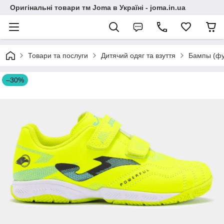
Оригінальні товари тм Joma в Україні - joma.in.ua
Товари та послуги
Дитячий одяг та взуття
Бампы (фу
–30%