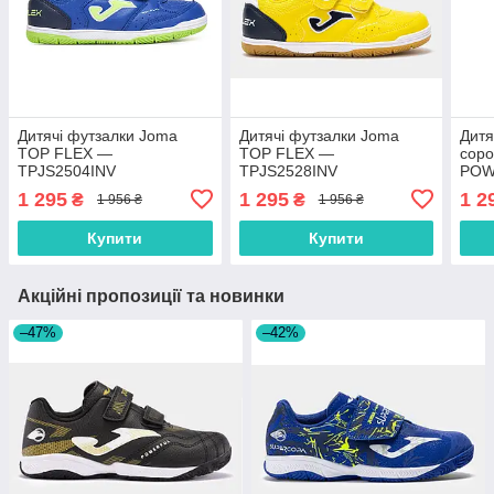
Дитячі футзалки Joma
Дитячі футзалки Joma
Дитя
TOP FLEX —
TOP FLEX —
соро
TPJS2504INV
TPJS2528INV
POW
POJ
1 295
1 295
1 2
₴
₴
1 956 ₴
1 956 ₴
Купити
Купити
Акційні пропозиції та новинки
–47%
–42%