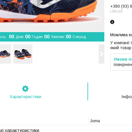
+380 (93) 
Lifecell
0
0
0
0
0
0
0
0
ось
Днів
Годин
Хвилин
Секунд
У компанії
який товар
повернен
Характеристики
Інфо
Joma
кі характеристики