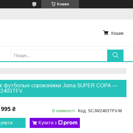
Кошик
Кошик
і футбольні сороконіжки Joma SUPER COPA —
2403TFV
995 ₴
В наявності
Код:
SCJW2403TFV-М
упити
Купити з