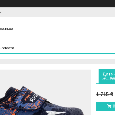
5
ma.in.ua
а оплата
Дитяч
SCJW
1 715 ₴
К