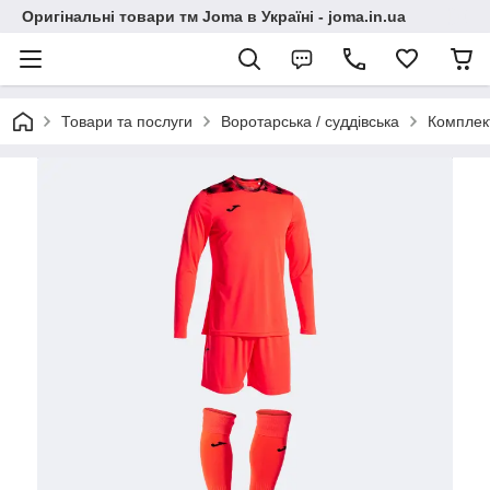
Оригінальні товари тм Joma в Україні - joma.in.ua
Товари та послуги
Воротарська / суддівська
Комплек