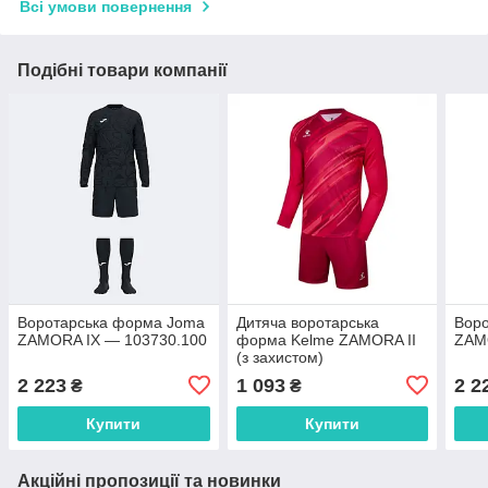
Всі умови повернення
Подібні товари компанії
Воротарська форма Joma
Дитяча воротарська
Вор
ZAMORA IX — 103730.100
форма Kelme ZAMORA II
ZAM
(з захистом)
7361ZB3256.9600
2 223
1 093
2 2
₴
₴
Купити
Купити
Акційні пропозиції та новинки