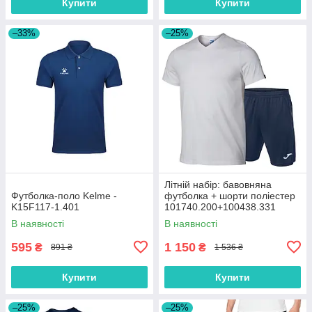
Купити
Купити
–33%
–25%
Літній набір: бавовняна
Футболка-поло Kelme -
футболка + шорти поліестер
K15F117-1.401
101740.200+100438.331
В наявності
В наявності
595
1 150
₴
₴
891 ₴
1 536 ₴
Купити
Купити
–25%
–25%