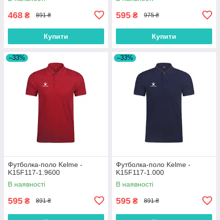
468
595
₴
₴
891 ₴
975 ₴
Купити
Купити
–33%
–33%
Футболка-поло Kelme -
Футболка-поло Kelme -
K15F117-1.9600
K15F117-1.000
В наявності
В наявності
595
595
₴
₴
891 ₴
891 ₴