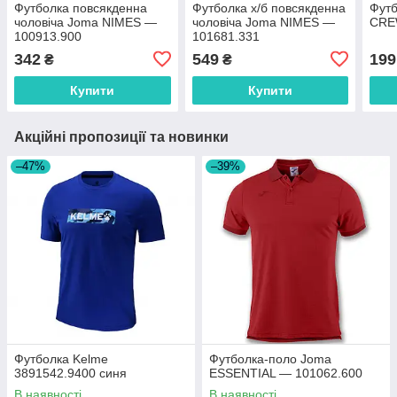
Футболка повсякденна
Футболка х/б повсякденна
Футб
чоловіча Joma NIMES —
чоловіча Joma NIMES —
CRE
100913.900
101681.331
342
549
199
₴
₴
Купити
Купити
Акційні пропозиції та новинки
–47%
–39%
Футболка Kelme
Футболка-поло Joma
3891542.9400 синя
ESSENTIAL — 101062.600
В наявності
В наявності