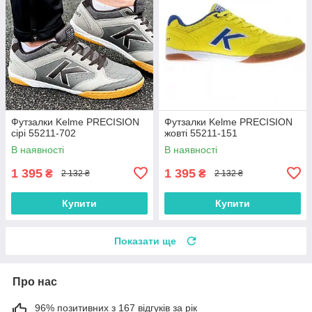
Футзалки Kelme PRECISION
Футзалки Kelme PRECISION
сірі 55211-702
жовті 55211-151
В наявності
В наявності
1 395
1 395
₴
₴
2 132 ₴
2 132 ₴
Купити
Купити
Показати ще
Про нас
96% позитивних з 167 відгуків за рік