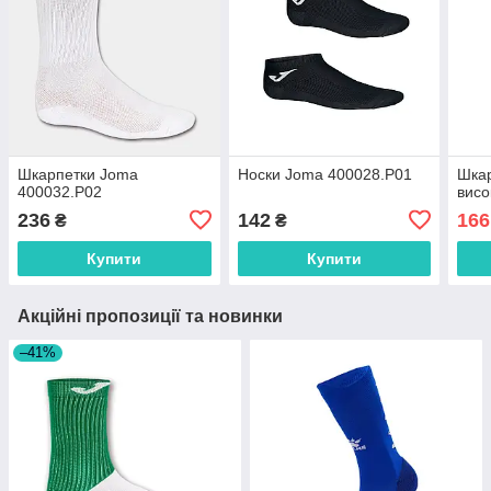
Шкарпетки Joma
Носки Joma 400028.P01
Шкар
400032.P02
висо
236
142
166
₴
₴
Купити
Купити
Акційні пропозиції та новинки
–41%