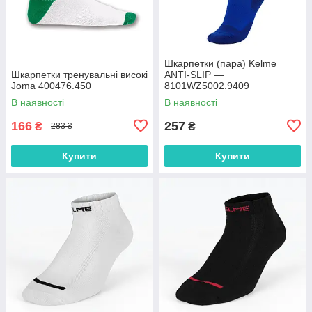
Шкарпетки (пара) Kelme
Шкарпетки тренувальні високі
ANTI-SLIP —
Joma 400476.450
8101WZ5002.9409
В наявності
В наявності
166
257
₴
₴
283 ₴
Купити
Купити