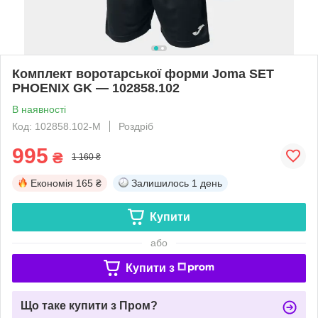
Комплект воротарської форми Joma SET
PHOENIX GK — 102858.102
В наявності
Код: 102858.102-М
Роздріб
995
₴
1 160 ₴
Економія
165 ₴
Залишилось
1 день
Купити
або
Купити з
Що таке купити з Пром?