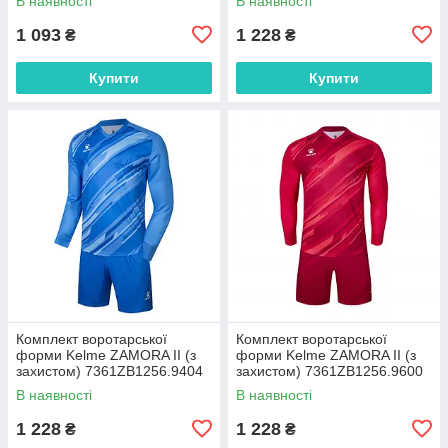
В наявності
В наявності
1 093
1 228
₴
₴
Купити
Купити
Комплект воротарської
Комплект воротарської
форми Kelme ZAMORA II (з
форми Kelme ZAMORA II (з
захистом) 7361ZB1256.9404
захистом) 7361ZB1256.9600
В наявності
В наявності
1 228
1 228
₴
₴