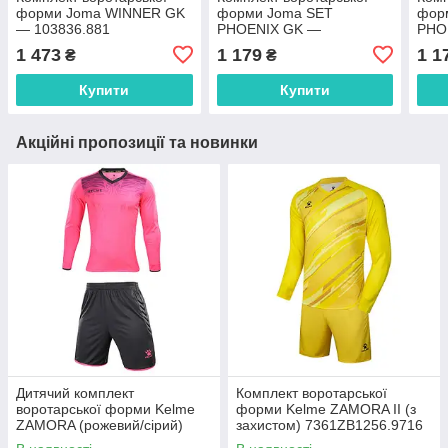
форми Joma WINNER GK
форми Joma SET
фор
— 103836.881
PHOENIX GK —
PHO
102858.063
1028
1 473
1 179
1 1
₴
₴
Купити
Купити
Акційні пропозиції та новинки
Дитячий комплект
Комплект воротарської
воротарської форми Kelme
форми Kelme ZAMORA II (з
ZAMORA (рожевий/сірий)
захистом) 7361ZB1256.9716
3873007.997