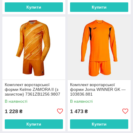
Купити
Купити
Комплект воротарської
Комплект воротарської
форми Kelme ZAMORA II (з
форми Joma WINNER GK —
захистом) 7361ZB1256.9807
103836.881
В наявності
В наявності
1 228
1 473
₴
₴
Купити
Купити