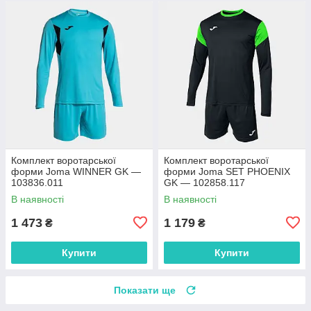
Комплект воротарської
Комплект воротарської
форми Joma WINNER GK —
форми Joma SET PHOENIX
103836.011
GK — 102858.117
В наявності
В наявності
1 473
1 179
₴
₴
Купити
Купити
Показати ще