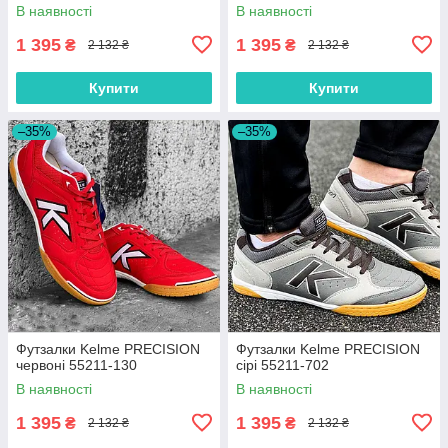
В наявності
В наявності
1 395
1 395
₴
₴
2 132 ₴
2 132 ₴
Купити
Купити
–35%
–35%
Футзалки Kelme PRECISION
Футзалки Kelme PRECISION
червоні 55211-130
сірі 55211-702
В наявності
В наявності
1 395
1 395
₴
₴
2 132 ₴
2 132 ₴