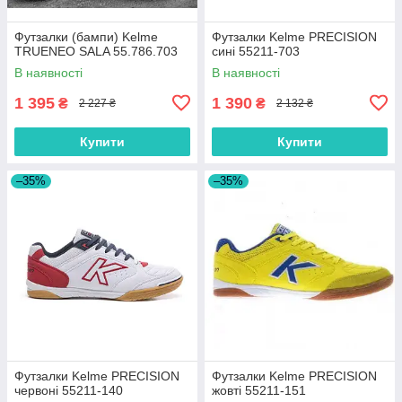
Футзалки (бампи) Kelme
Футзалки Kelme PRECISION
TRUENEO SALA 55.786.703
сині 55211-703
В наявності
В наявності
1 395
1 390
₴
₴
2 227 ₴
2 132 ₴
Купити
Купити
–35%
–35%
Футзалки Kelme PRECISION
Футзалки Kelme PRECISION
червоні 55211-140
жовті 55211-151