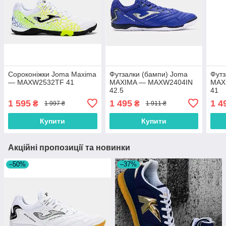
Сороконіжки Joma Maxima
Футзалки (бампи) Joma
Футз
— MAXW2532TF 41
MAXIMA — MAXW2404IN
MAX
42.5
41
1 595
1 495
1 4
₴
₴
1 997 ₴
1 911 ₴
Купити
Купити
Акційні пропозиції та новинки
–50%
–37%