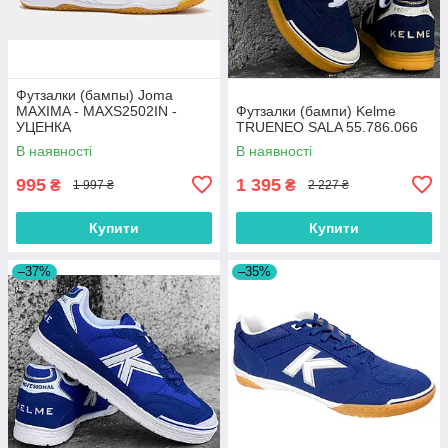
Футзалки (бампы) Joma
MAXIMA - MAXS2502IN -
Футзалки (бампи) Kelme
УЦЕНКА
TRUENEO SALA 55.786.066
В наявності
В наявності
995
1 395
₴
₴
1 997 ₴
2 227 ₴
Купити
Купити
–37%
–35%