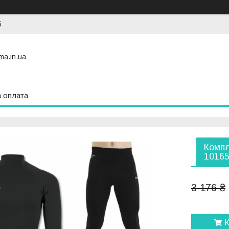
5
ma.in.ua
а оплата
Компл
10165
3 176 ₴
К