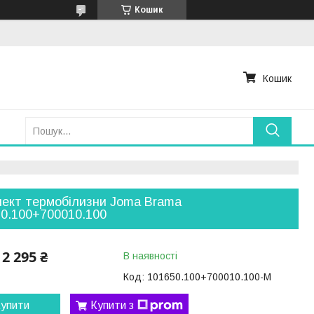
Кошик
Кошик
ект термобілизни Joma Brama
0.100+700010.100
2 295 ₴
В наявності
Код:
101650.100+700010.100-М
упити
Купити з