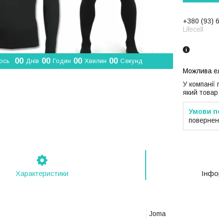
+380 (93) 
Lifecell
0
0
0
0
0
0
0
0
ось
Днів
Годин
Хвилин
Секунд
У компанії
який товар
повернен
Характеристики
Інфо
Joma