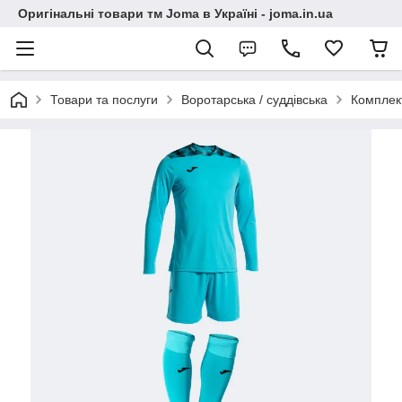
Оригінальні товари тм Joma в Україні - joma.in.ua
Товари та послуги
Воротарська / суддівська
Комплек