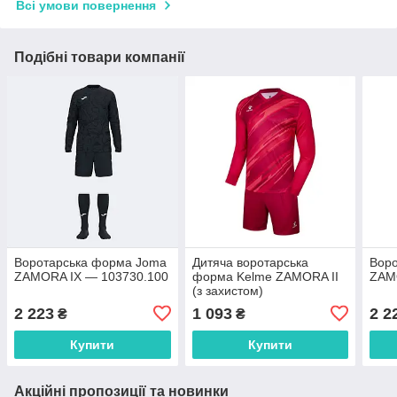
Всі умови повернення
Подібні товари компанії
Воротарська форма Joma
Дитяча воротарська
Вор
ZAMORA IX — 103730.100
форма Kelme ZAMORA II
ZAM
(з захистом)
7361ZB3256.9600
2 223
1 093
2 2
₴
₴
Купити
Купити
Акційні пропозиції та новинки