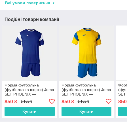
Всі умови повернення
Подібні товари компанії
Форма футбольна
Форма футбольна
Фор
(футболка та шорти) Joma
(футболка та шорти) Joma
(фут
SET PHOENIX —
SET PHOENIX —
SET
102741.702 4XS
102741.907
1027
850
850
850
₴
₴
1 102 ₴
1 102 ₴
Купити
Купити